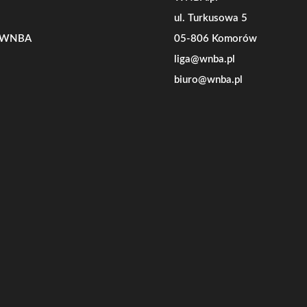
ul. Turkusowa 5
e WNBA
05-806 Komorów
liga@wnba.pl
biuro@wnba.pl