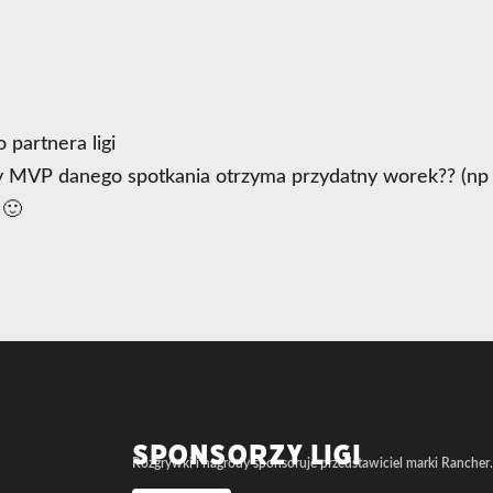
partnera ligi
dy MVP danego spotkania otrzyma przydatny worek?? (np 
 🙂
SPONSORZY LIGI
Rozgrywki i nagrody sponsoruje przedstawiciel marki Rancher.