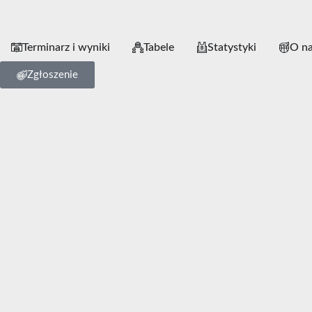
Terminarz i wyniki
Tabele
Statystyki
O n
Zgłoszenie