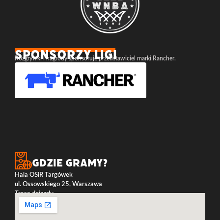
SPONSORZY LIGI
Rozgrywki i nagrody sponsoruje przedstawiciel marki Rancher.
Gdzie gramy?
Hala OSiR Targówek
ul. Ossowskiego 25, Warszawa
Trasa dojazdu