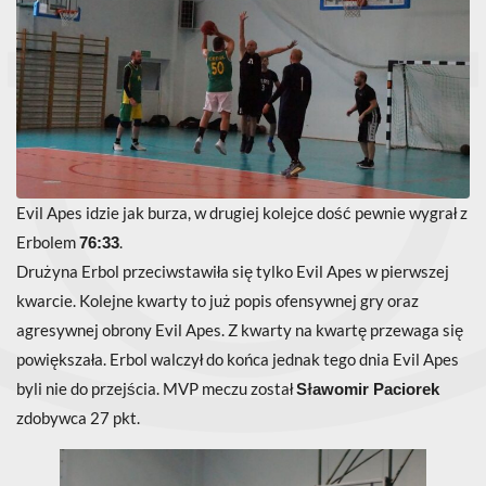
Evil Apes idzie jak burza, w drugiej kolejce dość pewnie wygrał z
Erbolem
.
76:33
Drużyna Erbol przeciwstawiła się tylko Evil Apes w pierwszej
kwarcie. Kolejne kwarty to już popis ofensywnej gry oraz
agresywnej obrony Evil Apes. Z kwarty na kwartę przewaga się
powiększała. Erbol walczył do końca jednak tego dnia Evil Apes
byli nie do przejścia. MVP meczu został
Sławomir Paciorek
zdobywca 27 pkt.