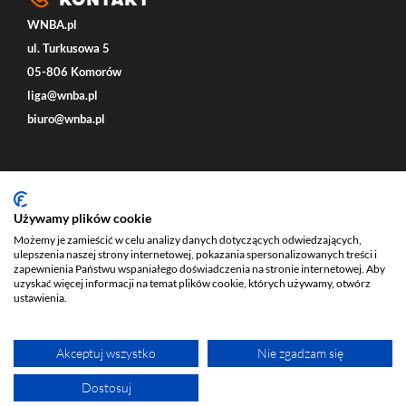
WNBA.pl
ul. Turkusowa 5
05-806 Komorów
liga@wnba.pl
biuro@wnba.pl
Social
Używamy plików cookie
Możemy je zamieścić w celu analizy danych dotyczących odwiedzających,
ulepszenia naszej strony internetowej, pokazania spersonalizowanych treści i
zapewnienia Państwu wspaniałego doświadczenia na stronie internetowej. Aby
uzyskać więcej informacji na temat plików cookie, których używamy, otwórz
ustawienia.
Akceptuj wszystko
Nie zgadzam się
ECOMVERSE - STRONY INTERNETOWE - USŁUGI E-COMMERCE
Dostosuj