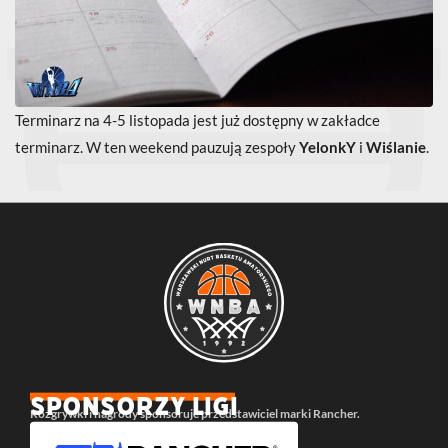
Terminarz na 4-5 listopada jest już dostępny w zakładce
terminarz
. W ten weekend pauzują zespoły
YelonkY
i
Wiślanie
.
SPONSORZY LIGI
Rozgrywki i nagrody sponsoruje przedstawiciel marki Rancher.