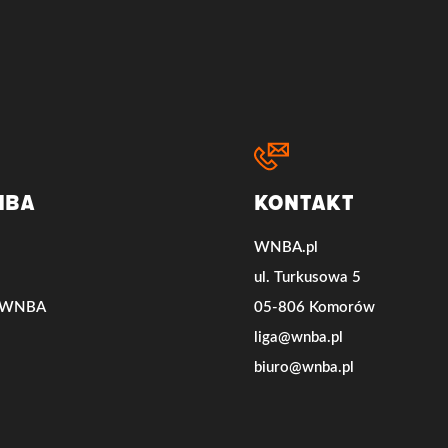
NBA
Kontakt
WNBA.pl
ul. Turkusowa 5
e WNBA
05-806 Komorów
liga@wnba.pl
biuro@wnba.pl