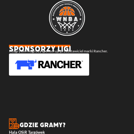
SPONSORZY LIGI
Rozgrywki i nagrody sponsoruje przedstawiciel marki Rancher.
Gdzie gramy?
Hala OSiR Targówek