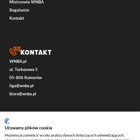
Mistrzowie WNBA
Regulamin
Kontakt
Kontakt
WNBA.pl
ul. Turkusowa 5
05-806 Komorów
liga@wnba.pl
biuro@wnba.pl
Social
Używamy plików cookie
Możemy je zamieścić w celu analizy danych dotyczących odwiedzających,