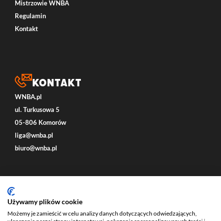
Mistrzowie WNBA
Regulamin
Kontakt
Kontakt
WNBA.pl
ul. Turkusowa 5
05-806 Komorów
liga@wnba.pl
biuro@wnba.pl
Social
Używamy plików cookie
Możemy je zamieścić w celu analizy danych dotyczących odwiedzających,