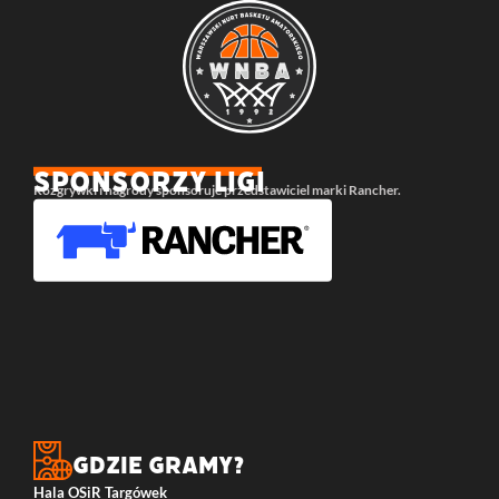
SPONSORZY LIGI
Rozgrywki i nagrody sponsoruje przedstawiciel marki Rancher.
Gdzie gramy?
Hala OSiR Targówek