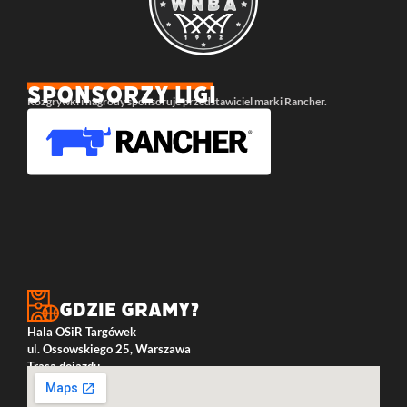
SPONSORZY LIGI
Rozgrywki i nagrody sponsoruje przedstawiciel marki Rancher.
Gdzie gramy?
Hala OSiR Targówek
ul. Ossowskiego 25, Warszawa
Trasa dojazdu