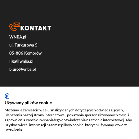
Kontakt
WNBA.pl
ul. Turkusowa 5
05-806 Komorów
liga@wnba.pl
biuro@wnba.pl
Social
Używamy plików cookie
Możemy je zamieścić w celu analizy danych dotyczących odwiedzających,
ulepszenia naszej strony internetowej, pokazania spersonalizowanych treści i
zapewnienia Państwu wspaniałego doświadczenia na stronie internetowej. Aby
uzyskać więcej informacji na temat plików cookie, których używamy, otwórz
ustawienia.