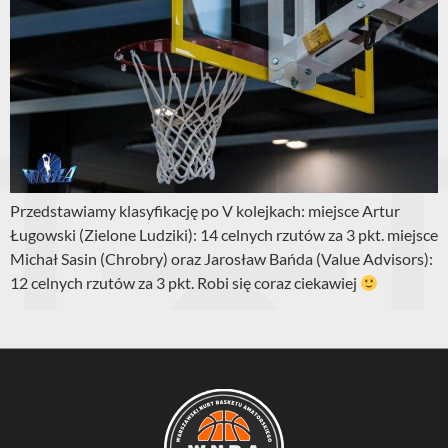
Przedstawiamy klasyfikację po V kolejkach: miejsce Artur
Ługowski (Zielone Ludziki): 14 celnych rzutów za 3 pkt. miejsce
Michał Sasin (Chrobry) oraz Jarosław Bańda (Value Advisors):
12 celnych rzutów za 3 pkt. Robi się coraz ciekawiej