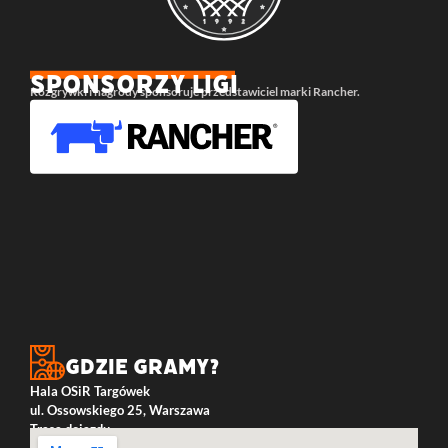
SPONSORZY LIGI
Rozgrywki i nagrody sponsoruje przedstawiciel marki Rancher.
Gdzie gramy?
Hala OSiR Targówek
ul. Ossowskiego 25, Warszawa
Trasa dojazdu