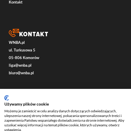
Kontakt
Kontakt
WNBA.pl
ul. Turkusowa 5
05-806 Komorów
liga@wnba.pl
biuro@wnba.pl
Social
Używamy plików cookie
Możemy je zamieścić w celu analizy danych dotyczących odwiedzających,
ulepszenia naszej strony internetowej, pokazania spersonalizowanych treści i
zapewnienia Państwu wspaniałego doświadczenia na stronie internetowej. Aby
uzyskać więcej informacji na temat plików cookie, których używamy, otwórz
ustawienia.