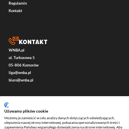
Regulamin
Kontakt
Kontakt
WNBA.pl
ul. Turkusowa 5
05-806 Komorów
liga@wnba.pl
biuro@wnba.pl
Social
Używamy plików cookie
Możemy je zamieścić w celu analizy danych dotyczących odwiedzających,
ulepszenia naszej strony internetowej, pokazania spersonalizowanych treści i
zapewnienia Państwu wspaniałego doświadczenia na stronie internetowej. Aby