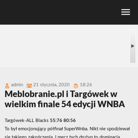
admin
21 stycznia, 2020
18:26
Meblobranie.pl i Targówek w
wielkim finale 54 edycji WNBA
Targówek-ALL Blacks
55:76 80:56
To był emocjonujący półfinał SuperWnba. Nikt nie spodziewał
się takiego zakończenia. I mecz tych drużyn to dominacja