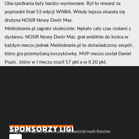
Oba spotkania były bardzo wyrównane. Był to rewanż za
poprzedni finał 53 edycji WNBA. Wtedy lepsza okazała się
drużyna NOSiR Nowy Dwór Maz.
Meblobranie.pl zagrało skutecznie. Nękało cały czas rzutami z
dystansu. NOSiR Nowy Dwór Maz. grał ambitnie do końca w
każdym meczu jednak Meblobranie.pl to doświadczony zespół ,
który gra przemyślaną koszykówkę. MVP meczu został Daniel
Popis , który w I meczu rzucił 17 pkt a w II 20 pkt.
SPONSORZY LIGI
Rozgrywki i nagrody sponsoruje przedstawiciel marki Rancher.