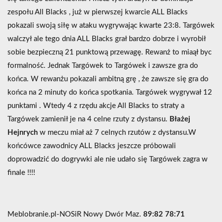
zespołu All Blacks , już w pierwszej kwarcie ALL Blacks
pokazali swoją siłę w ataku wygrywając kwarte 23:8. Targówek
walczył ale tego dnia ALL Blacks grał bardzo dobrze i wyrobił
sobie bezpieczną 21 punktową przewagę. Rewanż to miaął byc
formalność. Jednak Targówek to Targówek i zawsze gra do
końca. W rewanżu pokazali ambitną grę , że zawsze się gra do
końca na 2 minuty do końca spotkania. Targówek wygrywał 12
punktami . Wtedy 4 z rzędu akcje All Blacks to straty a
Targówek zamienił je na 4 celne rzuty z dystansu.
Błażej
Hejnrych
w meczu miał aż 7 celnych rzutów z dystansu.W
końcówce zawodnicy ALL Blacks jeszcze próbowali
doprowadzić do dogrywki ale nie udało się Targówek zagra w
finale !!!!
Meblobranie.pl-NOSiR Nowy Dwór Maz.
89:82 78:71