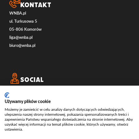
Kontakt
WNBA.pl
ul. Turkusowa 5
05-806 Komorów
liga@wnba.pl
biuro@wnba.pl
Social
Używamy plików cookie
Możemy je zamieścić w celu analizy danych dotyczących odwiedzających,
ulepszenia naszej strony internetowej, pokazania spersonalizowanych treści i
zapewnienia Państwu wspaniałego doświadczenia na stronie internetowej. Aby
uzyskać więcej informacji na temat plików cookie, których używamy, otwórz
ustawienia.
ECOMVERSE - STRONY INTERNETOWE - USŁUGI E-COMMERCE