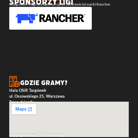
SPONSORZY LIGI
Rozgrywki i nagrody sponsoruje przedstawiciel marki Rancher.
Gdzie gramy?
Hala OSiR Targówek
ul. Ossowskiego 25, Warszawa
Trasa dojazdu
Hala sportowa LO Cervantesa,