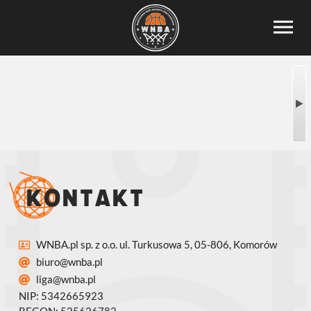
Kontakt
WNBA.pl sp. z o.o. ul. Turkusowa 5, 05-806, Komorów
biuro@wnba.pl
liga@wnba.pl
NIP: 5342665923