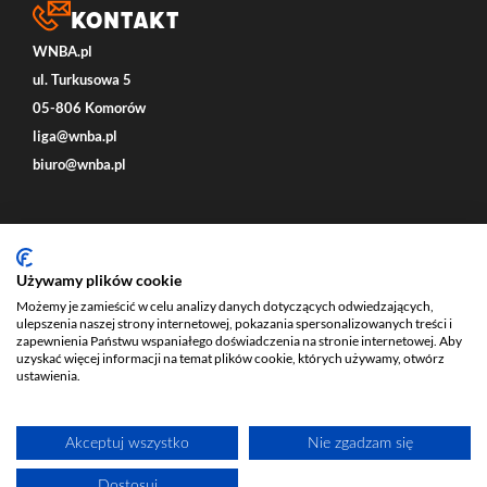
Kontakt
WNBA.pl
ul. Turkusowa 5
05-806 Komorów
liga@wnba.pl
biuro@wnba.pl
Social
Używamy plików cookie
Możemy je zamieścić w celu analizy danych dotyczących odwiedzających,
ulepszenia naszej strony internetowej, pokazania spersonalizowanych treści i
zapewnienia Państwu wspaniałego doświadczenia na stronie internetowej. Aby
uzyskać więcej informacji na temat plików cookie, których używamy, otwórz
ustawienia.
Akceptuj wszystko
Nie zgadzam się
ECOMVERSE - STRONY INTERNETOWE - USŁUGI E-COMMERCE
Dostosuj