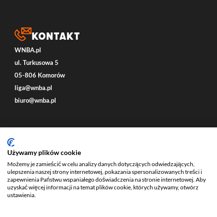
Kontakt
WNBA.pl
ul. Turkusowa 5
05-806 Komorów
liga@wnba.pl
biuro@wnba.pl
Social
Używamy plików cookie
Możemy je zamieścić w celu analizy danych dotyczących odwiedzających,
ulepszenia naszej strony internetowej, pokazania spersonalizowanych treści i
zapewnienia Państwu wspaniałego doświadczenia na stronie internetowej. Aby
uzyskać więcej informacji na temat plików cookie, których używamy, otwórz
ustawienia.