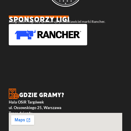
SPONSORZY LIGI
Rozgrywki i nagrody sponsoruje przedstawiciel marki Rancher.
Gdzie gramy?
Hala OSiR Targówek
ul. Ossowskiego 25, Warszawa
Trasa dojazdu