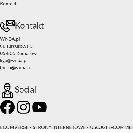
Kontakt
Kontakt
WNBA.pl
ul. Turkusowa 5
05-806 Komorów
liga@wnba.pl
biuro@wnba.pl
Social
ECOMVERSE - STRONY INTERNETOWE - USŁUGI E-COMME