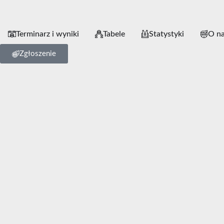
Terminarz i wyniki
Tabele
Statystyki
O n
Zgłoszenie