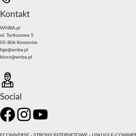
Kontakt
WNBA.pl
ul. Turkusowa 5
05-806 Komorów
liga@wnba.pl
biuro@wnba.pl
Social
ECOMVERSE - STRONY INTERNETOWE - USŁUGI E-COMME