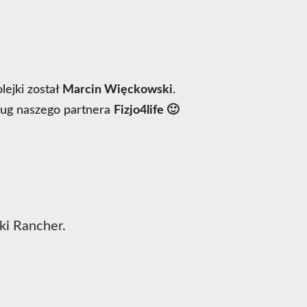
ejki został
Marcin Więckowski
.
ług naszego partnera
Fizjo4life 🙂
ki Rancher.