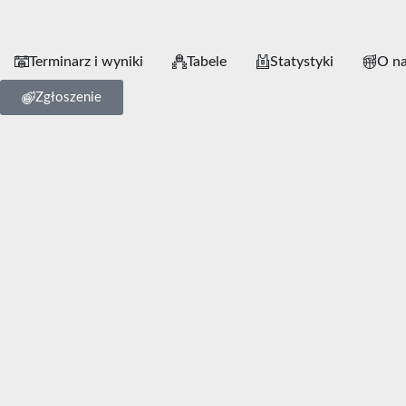
Terminarz i wyniki
Tabele
Statystyki
O n
Zgłoszenie