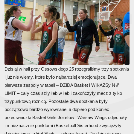
Dzisiaj w hali przy Ossowskiego 25 rozegraliśmy trzy spotkania
i już nie wiemy, które było najbardziej emocjonujące. Dwa
pierwsze zespoły w tabeli – DZIDA Basket i WilkAZSy N🏀
LIMIT – cały czas szły łeb w łeb i zakończyły mecz z tylko
trzypunktową różnicą. Pozostałe dwa spotkania były
początkowo bardzo wyrównane, a dopiero pod koniec
przeciwniczki Basket Girls Józefów i Warsaw Wings odjechały
im nieznacznie punktami (Basketball Sisterhood zwyciężyły
dziesięcioma, a Hot Shots – jedenastoma). Do dzisiejszego