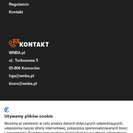
Regulamin
Kontakt
Kontakt
WNBA.pl
ul. Turkusowa 5
05-806 Komorów
liga@wnba.pl
biuro@wnba.pl
Social
Używamy plików cookie
Możemy je zamieścić w celu analizy danych dotyczących odwiedzających,
ulepszenia naszej strony internetowej, pokazania spersonalizowanych treści