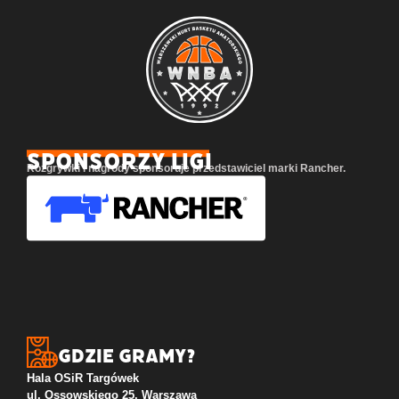
SPONSORZY LIGI
Rozgrywki i nagrody sponsoruje przedstawiciel marki Rancher.
Gdzie gramy?
Hala OSiR Targówek
ul. Ossowskiego 25, Warszawa