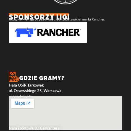
SPONSORZY LIGI
Rozgrywki i nagrody sponsoruje przedstawiciel marki Rancher.
Gdzie gramy?
Hala OSiR Targówek
ul. Ossowskiego 25, Warszawa
Trasa dojazdu
Hala sportowa LO Cervantesa,