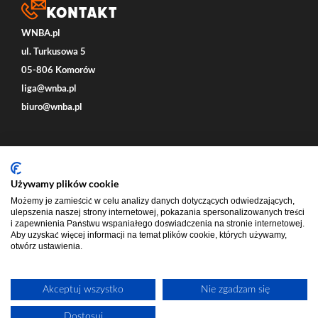
Kontakt
WNBA.pl
ul. Turkusowa 5
05-806 Komorów
liga@wnba.pl
biuro@wnba.pl
Social
Używamy plików cookie
Możemy je zamieścić w celu analizy danych dotyczących odwiedzających,
ulepszenia naszej strony internetowej, pokazania spersonalizowanych treści
i zapewnienia Państwu wspaniałego doświadczenia na stronie internetowej.
Aby uzyskać więcej informacji na temat plików cookie, których używamy,
otwórz ustawienia.
Akceptuj wszystko
Nie zgadzam się
ECOMVERSE - STRONY INTERNETOWE - USŁUGI E-COMMERCE
Dostosuj