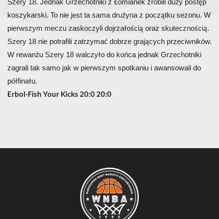
Szery 18. Jednak Grzechotniki z Łomianek zrobili duży postęp
koszykarski. To nie jest ta sama drużyna z początku sezonu. W
pierwszym meczu zaskoczyli dojrzałością oraz skutecznością.
Szery 18 nie potrafili zatrzymać dobrze grających przeciwników.
W rewanżu Szery 18 walczyło do końca jednak Grzechotniki
zagrali tak samo jak w pierwszym spotkaniu i awansowali do
półfinału.
Erbol-Fish Your Kicks 20:0 20:0