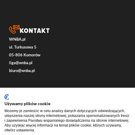
Kontakt
WNBA.pl
ul. Turkusowa 5
05-806 Komorów
liga@wnba.pl
biuro@wnba.pl
Social
Używamy plików cookie
Możemy je zamieścić w celu analizy danych dotyczących odwiedzających,
ulepszenia naszej strony internetowej, pokazania spersonalizowanych treści
i zapewnienia Państwu wspaniałego doświadczenia na stronie internetowej.
Aby uzyskać więcej informacji na temat plików cookie, których używamy,
otwórz ustawienia.