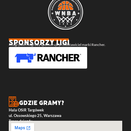
SPONSORZY LIGI
Rozgrywki i nagrody sponsoruje przedstawiciel marki Rancher.
Gdzie gramy?
Hala OSiR Targówek
ul. Ossowskiego 25, Warszawa
Trasa dojazdu