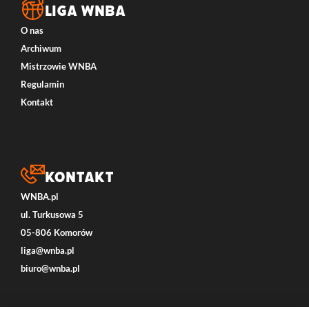
LIGA WNBA
O nas
Archiwum
Mistrzowie WNBA
Regulamin
Kontakt
Kontakt
WNBA.pl
ul. Turkusowa 5
05-806 Komorów
liga@wnba.pl
biuro@wnba.pl