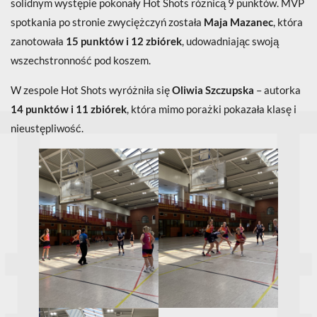
solidnym występie pokonały Hot Shots różnicą 9 punktów. MVP
spotkania po stronie zwyciężczyń została
Maja Mazanec
, która
zanotowała
15 punktów i 12 zbiórek
, udowadniając swoją
wszechstronność pod koszem.
W zespole Hot Shots wyróżniła się
Oliwia Szczupska
– autorka
14 punktów i 11 zbiórek
, która mimo porażki pokazała klasę i
nieustępliwość.